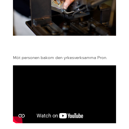
Möt personen bakom den yrkesverksamma Pron.